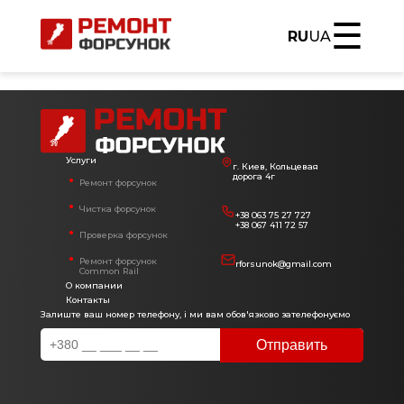
☰
RU
UA
Услуги
г. Киев, Кольцевая
дорога 4г
Ремонт форсунок
Чистка форсунок
+38 063 75 27 727
+38 067 411 72 57
Проверка форсунок
Ремонт форсунок
rforsunok@gmail.com
Common Rail
О компании
Контакты
Залиште ваш номер телефону, і ми вам обов'язково зателефонуємо